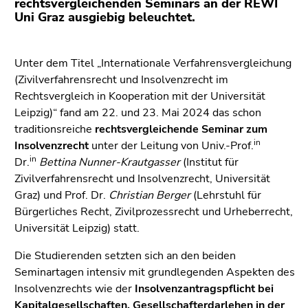
rechtsvergleichenden Seminars an der REWI
(Zugriffstaste
Uni Graz ausgiebig beleuchtet.
5)
Zu
den
Unter dem Titel „Internationale Verfahrensvergleichung
Seiteneinstellungen
(Zivilverfahrensrecht und Insolvenzrecht im
(Benutzer/Sprache)
Rechtsvergleich in Kooperation mit der Universität
(Zugriffstaste
Leipzig)“ fand am 22. und 23. Mai 2024 das schon
8)
traditionsreiche
rechtsvergleichende Seminar zum
Zur
in
Insolvenzrecht
unter der Leitung von Univ.-Prof.
Suche
in
Dr.
Bettina Nunner-Krautgasser
(Institut für
(Zugriffstaste
Zivilverfahrensrecht und Insolvenzrecht, Universität
9)
Graz) und Prof. Dr.
Christian Berger
(Lehrstuhl für
Bürgerliches Recht, Zivilprozessrecht und Urheberrecht,
Ende
Universität Leipzig) statt.
dieses
Seitenbereichs.
Die Studierenden setzten sich an den beiden
Zur
Seminartagen intensiv mit grundlegenden Aspekten des
Übersicht
Insolvenzrechts wie der
Insolvenzantragspflicht
bei
der
Kapitalgesellschaften, Gesellschafterdarlehen
in der