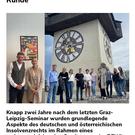
Runde
bestätigen
Sie diesen
Link.
Beginn
Zum
des
Inhalt
Seitenbereichs:
(Zugriffstaste
Seitenbereiche:
1)
Zur
Positionsanzeige
(Zugriffstaste
2)
Zur
Hauptnavigation
©Stefan Koenigshofer
(Zugriffstaste
3)
Knapp zwei Jahre nach dem letzten Graz-
Zu
Leipzig-Seminar wurden grundlegende
den
Aspekte des deutschen und österreichischen
Zusatzinformationen
Insolvenzrechts im Rahmen eines