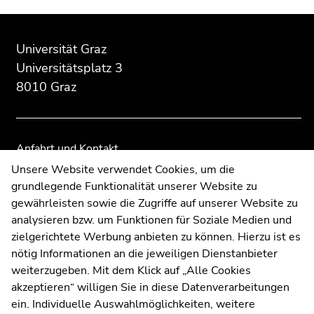
Beginn
Ende
Ende
des
dieses
dieses
Universität Graz
Seitenbereichs:
Seitenbereichs.
Seitenbereichs.
Universitätsplatz 3
Zusatzinformationen:
Zur
Zur
8010 Graz
Übersicht
Übersicht
der
der
Seitenbereiche
Seitenbereiche
Anfahrt und Kontakt
Kommunikation und Öffentlichkeitsarbeit
Unsere Website verwendet Cookies, um die
grundlegende Funktionalität unserer Website zu
Moodle
gewährleisten sowie die Zugriffe auf unserer Website zu
UNIGRAZonline
analysieren bzw. um Funktionen für Soziale Medien und
Impressum
zielgerichtete Werbung anbieten zu können. Hierzu ist es
Datenschutzerklärung
nötig Informationen an die jeweiligen Dienstanbieter
Cookie-Einstellungen
weiterzugeben. Mit dem Klick auf „Alle Cookies
Barrierefreiheitserklärung
akzeptieren“ willigen Sie in diese Datenverarbeitungen
ein. Individuelle Auswahlmöglichkeiten, weitere