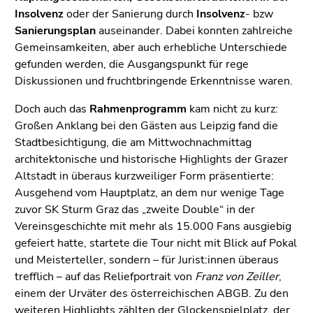
Seitenbereiche
Insolvenz
oder der Sanierung durch
Insolvenz
- bzw
Sanierungsplan
auseinander. Dabei konnten zahlreiche
Gemeinsamkeiten, aber auch erhebliche Unterschiede
gefunden werden, die Ausgangspunkt für rege
Diskussionen und fruchtbringende Erkenntnisse waren.
Doch auch das
Rahmenprogramm
kam nicht zu kurz:
Großen Anklang bei den Gästen aus Leipzig fand die
Stadtbesichtigung, die am Mittwochnachmittag
architektonische und historische Highlights der Grazer
Altstadt in überaus kurzweiliger Form präsentierte:
Ausgehend vom Hauptplatz, an dem nur wenige Tage
zuvor SK Sturm Graz das „zweite Double“ in der
Vereinsgeschichte mit mehr als 15.000 Fans ausgiebig
gefeiert hatte, startete die Tour nicht mit Blick auf Pokal
und Meisterteller, sondern – für Jurist:innen überaus
trefflich – auf das Reliefportrait von
Franz v
on Zeiller
,
einem der Urväter des österreichischen ABGB. Zu den
weiteren Highlights zählten der Glockenspielplatz, der