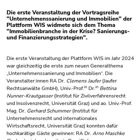
bestätigen
Sie diesen
Die erste Veranstaltung der Vortragsreihe
Link.
"Unternehmenssanierung und Immobilien" der
Plattform WIS widmete sich dem Thema
Beginn
Zum
"Immobilienbranche in der Krise? Sanierungs-
des
und Finanzierungsstrategien".
Inhalt
Seitenbereichs:
(Zugriffstaste
Seitenbereiche:
1)
Die erste Veranstaltung der Plattform WIS im Jahr 2024
Zur
war gleichzeitig die erste zum neuen Generalthema
Positionsanzeige
„Unternehmenssanierung und Immobilien“. Die
(Zugriffstaste
Veranstalter:innen RA Dr.
Clemens Jaufer
(Jaufer
2)
in
in
Rechtsanwälte GmbH), Univ.-Prof.
Dr.
Bettina
Zur
Nunner-Krautgasser
(Institut für Zivilverfahrensrecht
Hauptnavigation
und Insolvenzrecht, Universität Graz) und ao. Univ.-Prof.
(Zugriffstaste
Mag. Dr.
Gerhard Schummer
(Institut für
3)
Unternehmensrecht und internationales
Zu
Wirtschaftsrecht, Universität Graz) konnten dafür
den
hochkarätige Gäste gewinnen: RA Dr.
Arno Maschke
Zusatzinformationen