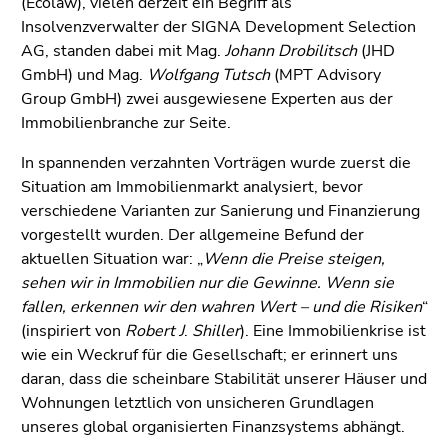
(Ecolaw), vielen derzeit ein Begriff als
(Zugriffstaste
Insolvenzverwalter der SIGNA Development Selection
5)
AG, standen dabei mit Mag.
Johann Drobilitsch
(JHD
Zu
GmbH) und Mag.
Wolfgang Tutsch
(MPT Advisory
den
Group GmbH) zwei ausgewiesene Experten aus der
Seiteneinstellungen
Immobilienbranche zur Seite.
(Benutzer/Sprache)
(Zugriffstaste
In spannenden verzahnten Vorträgen wurde zuerst die
8)
Situation am Immobilienmarkt analysiert, bevor
Zur
verschiedene Varianten zur Sanierung und Finanzierung
Suche
vorgestellt wurden. Der allgemeine Befund der
(Zugriffstaste
aktuellen Situation war: „
Wenn die Preise steigen,
9)
sehen wir in Immobilien nur die Gewinne. Wenn sie
fallen, erkennen wir den wahren Wert – und die Risiken
“
Ende
(inspiriert von
Robert
J
.
Shiller
). Eine Immobilienkrise ist
dieses
wie ein Weckruf für die Gesellschaft; er erinnert uns
Seitenbereichs.
daran, dass die scheinbare Stabilität unserer Häuser und
Zur
Wohnungen letztlich von unsicheren Grundlagen
Übersicht
unseres global organisierten Finanzsystems abhängt.
der